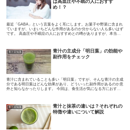
は高血圧や不眠の人におすす
め！？
最近「GABA」という言葉をよく耳にします。お菓子や野菜に含まれ
ていますが、いまいちどんな作用があるのか分からない人も多いはず
です。 高血圧や不眠症の人におすすめとの噂がありますが、本当な
のでしょうか？ そこで今回は、機能性関与成分...
青汁の主成分「明日葉」の効能や
青汁豆知識
副作用をチェック
青汁に含まれていることも多い「明日葉」ですが、そんな青汁の主成
分である明日葉はどんな効果があり、どういった副作用があるのか意
外と知らなかったりします。 今回は、食生活が気になる方におすす
めの健康野菜として注目されている明日葉について詳...
青汁と抹茶の違いは？それぞれの
青汁豆知識
特徴や違いについて解説