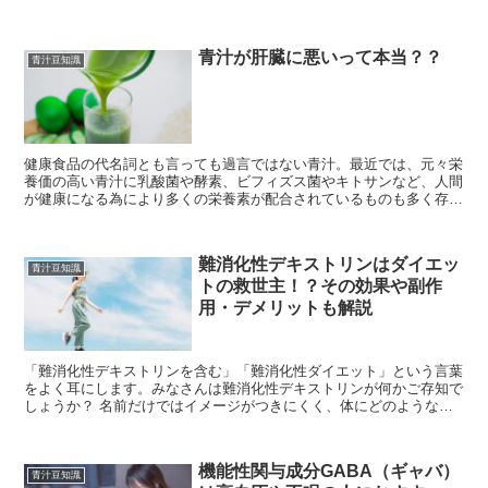
ばよいのかを詳しく解説します。また、食後血糖値の上...
青汁が肝臓に悪いって本当？？
青汁豆知識
健康食品の代名詞とも言っても過言ではない青汁。最近では、元々栄
養価の高い青汁に乳酸菌や酵素、ビフィズス菌やキトサンなど、人間
が健康になる為により多くの栄養素が配合されているものも多く存在
します。 しかし、そんな健康的な青汁が「肝臓に悪...
難消化性デキストリンはダイエッ
青汁豆知識
トの救世主！？その効果や副作
用・デメリットも解説
「難消化性デキストリンを含む」「難消化性ダイエット」という言葉
をよく耳にします。みなさんは難消化性デキストリンが何かご存知で
しょうか？ 名前だけではイメージがつきにくく、体にどのような効
果があるのか、またダイエットとどういう関係性があ...
機能性関与成分GABA（ギャバ）
青汁豆知識