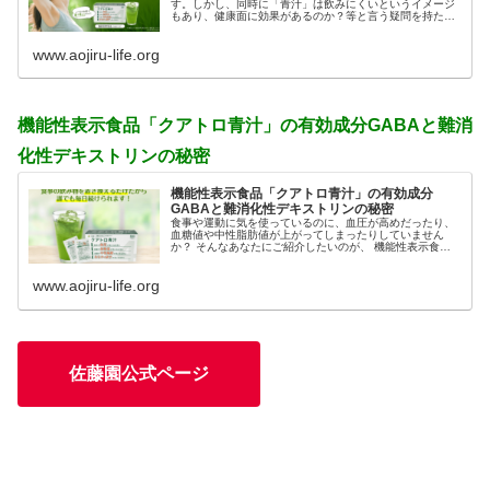
す。しかし、同時に「青汁」は飲みにくいというイメージ
もあり、健康面に効果があるのか？等と言う疑問を持たれ
ている方もいるかもしれません。 「どの青汁を飲めばいい
の？」と迷っている方のた...
www.aojiru-life.org
機能性表示食品「クアトロ青汁」の有効成分GABAと難消
化性デキストリンの秘密
機能性表示食品「クアトロ青汁」の有効成分
GABAと難消化性デキストリンの秘密
食事や運動に気を使っているのに、血圧が高めだったり、
血糖値や中性脂肪値が上がってしまったりしていません
か？ そんなあなたにご紹介したいのが、 機能性表示食品
の佐藤園「クワトロ青汁」です。食後のお茶をこのクワト
ロ青汁に置き換えるだけで、...
www.aojiru-life.org
佐藤園公式ページ