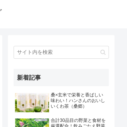
グ
新着記事
桑×玄米で栄養と香ばしい
味わい！ハンさんのおいし
いくわ茶（桑郷）
合計30品目の野菜と食材を
厳選配合！飲みごたえ野菜