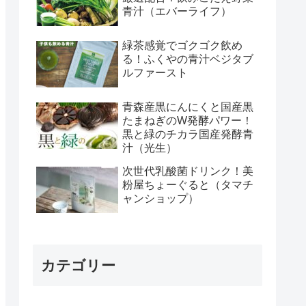
青汁（エバーライフ）
緑茶感覚でゴクゴク飲め
る！ふくやの青汁ベジタブ
ルファースト
青森産黒にんにくと国産黒
たまねぎのW発酵パワー！
黒と緑のチカラ国産発酵青
汁（光生）
次世代乳酸菌ドリンク！美
粉屋ちょーぐると（タマチ
ャンショップ）
カテゴリー