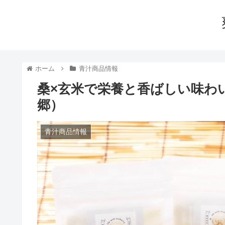
ホーム
青汁商品情報
桑×玄米で栄養と香ばしい味わ
郷）
青汁商品情報