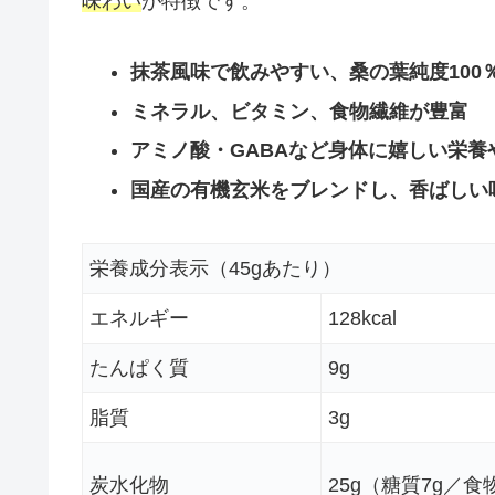
味わい
が特徴です。
抹茶風味で飲みやすい、桑の葉純度100
ミネラル、ビタミン、食物繊維が豊富
アミノ酸・GABAなど身体に嬉しい栄養
国産の有機玄米をブレンドし、香ばしい
栄養成分表示（45gあたり）
エネルギー
128kcal
たんぱく質
9g
脂質
3g
炭水化物
25g（糖質7g／食