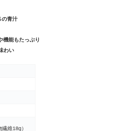
％の青汁
や機能もたっぷり
味わい
物繊維18g）