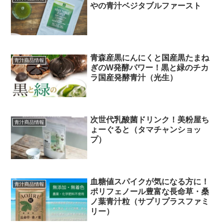
やの青汁ベジタブルファースト
青森産黒にんにくと国産黒たまね
青汁商品情報
ぎのW発酵パワー！黒と緑のチカ
ラ国産発酵青汁（光生）
次世代乳酸菌ドリンク！美粉屋ち
青汁商品情報
ょーぐると（タマチャンショッ
プ）
血糖値スパイクが気になる方に！
青汁商品情報
ポリフェノール豊富な長命草・桑
ノ葉青汁粒（サプリプラスファミ
リー）