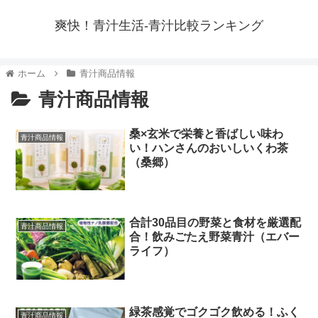
爽快！青汁生活-青汁比較ランキング
ホーム
青汁商品情報
青汁商品情報
桑×玄米で栄養と香ばしい味わ
青汁商品情報
い！ハンさんのおいしいくわ茶
（桑郷）
合計30品目の野菜と食材を厳選配
青汁商品情報
合！飲みごたえ野菜青汁（エバー
ライフ）
緑茶感覚でゴクゴク飲める！ふく
青汁商品情報