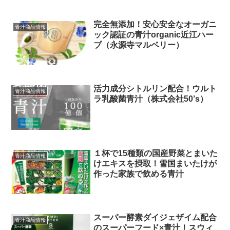
完全無添加！安心安全なオーガニ
青汁商品情報
ック認証の青汁organic近江ハー
ブ（永源寺マルベリー）
活力成分シトルリン配合！ウルト
青汁商品情報
ラ乳酸菌青汁（株式会社50’s）
１杯で15種類の国産野菜とまいた
青汁商品情報
けエキスを摂取！雪国まいたけが
作った家族で飲める青汁
スーパー酵素ダイジェザイム配合
青汁商品情報
のスーパーフード×青汁！スウィ