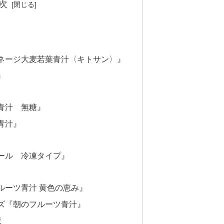
次
ネージ大麦若葉青汁〈キトサン〉』
』
青汁 無糖』
青汁』
ール 冷凍タイプ』
ルーツ青汁 黄色の恵み』
ズ『朝のフルーツ青汁』
較