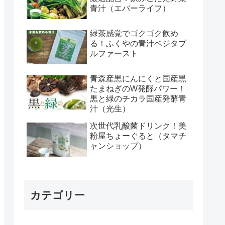
青汁（エバーライフ）
緑茶感覚でゴクゴク飲め
る！ふくやの青汁ベジタブ
ルファースト
青森産黒にんにくと国産黒
たまねぎのW発酵パワー！
黒と緑のチカラ国産発酵青
汁（光生）
次世代乳酸菌ドリンク！美
粉屋ちょーぐると（タマチ
ャンショップ）
カテゴリー