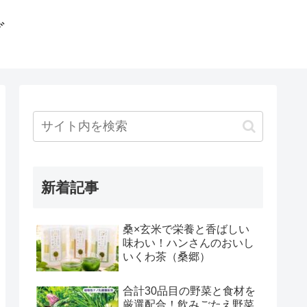
グ
新着記事
桑×玄米で栄養と香ばしい
味わい！ハンさんのおいし
いくわ茶（桑郷）
合計30品目の野菜と食材を
厳選配合！飲みごたえ野菜