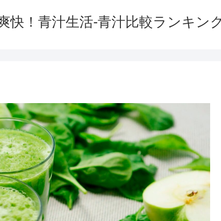
爽快！青汁生活-青汁比較ランキン