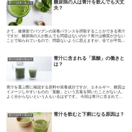
糖尿病の人は青汁を飲んでも大丈
青汁の効果や飲み方
夫？
さて、健康面でバツグンの栄養バランスを摂取することができる青汁
ですが、糖尿病の人が飲んでも問題はないのか？青汁は糖質が少ない
ことで知られているので、問題ないように思えますが、全てが平気と
いうわけではありません。 今回は糖尿病の人は青...
青汁に含まれる「葉酸」の働きと
青汁の効果や飲み方
は？
青汁を選ぶ際に確認する原料や栄養成分ですが、エネルギー、糖質は
イメージしやすいものの「葉酸」という言葉を聞いたことがない人、
よく分からないという人もいるはずです。 今回は青汁に含まれてい
る葉酸についての解説や健康・効果について、葉酸...
青汁を飲むと下痢になる原因は？
青汁の効果や飲み方