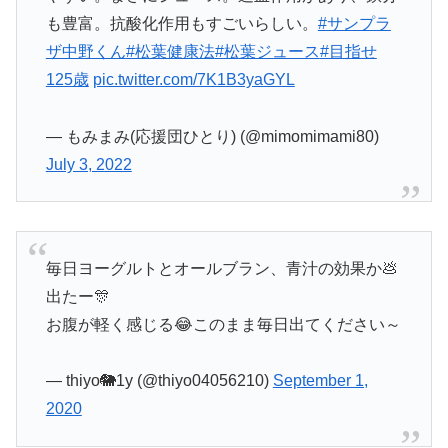
も豊富。抗酸化作用もすごいらしい。
#サンプラ
ザ中野くん
#松葉健康法
#松葉ジュース
#目指せ
125歳
pic.twitter.com/7K1B3yaGYL
— もみまみ(応援団ひとり) (@mimomimami80)
July 3, 2022
毎日ヨーグルトとオールブラン、青汁の効果か💩
出たー🎊
お腹が軽く感じる😂このまま毎日出てください～
— thiyo🐘1y (@thiyo04056210)
September 1,
2020