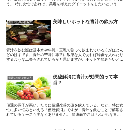
う。 特に女性であれば、美容を考えたダイエットをしたいという願
望も強い傾向があることからも、お肌も綺麗にしな...
美味しいホットな青汁の飲み方
青汁の効果や飲み方
青汁を飲む際は基本水や牛乳・豆乳で割って飲まれている方がほとん
どのはずです。青汁の苦味に非常に敏感な人であれば蜂蜜を入れたり
するような工夫もされているかと思いますが、ホットで飲みたいとい
う人も少なくないはず。 そこで、青汁の製法には...
便秘解消に青汁が効果的って本
青汁の効果や飲み方
当？
便通の調子が悪い、たまに便通改善の薬を飲んでいる。など、特に女
性に多い悩みといえる「便通解消」ですが、青汁を飲むことで解消さ
れているケースも少なくありません。 健康面で注目されがちな青汁
ですが、含まれている栄養成分の豊富さ...