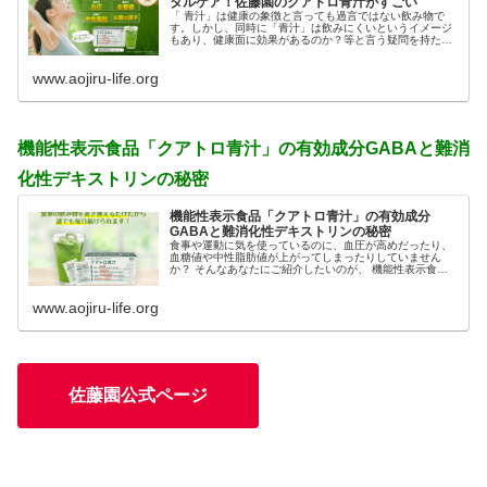
タルケア！佐藤園のクアトロ青汁がすごい
「 青汁」は健康の象徴と言っても過言ではない飲み物で
す。しかし、同時に「青汁」は飲みにくいというイメージ
もあり、健康面に効果があるのか？等と言う疑問を持たれ
ている方もいるかもしれません。 「どの青汁を飲めばいい
の？」と迷っている方のた...
www.aojiru-life.org
機能性表示食品「クアトロ青汁」の有効成分GABAと難消
化性デキストリンの秘密
機能性表示食品「クアトロ青汁」の有効成分
GABAと難消化性デキストリンの秘密
食事や運動に気を使っているのに、血圧が高めだったり、
血糖値や中性脂肪値が上がってしまったりしていません
か？ そんなあなたにご紹介したいのが、 機能性表示食品
の佐藤園「クワトロ青汁」です。食後のお茶をこのクワト
ロ青汁に置き換えるだけで、...
www.aojiru-life.org
佐藤園公式ページ