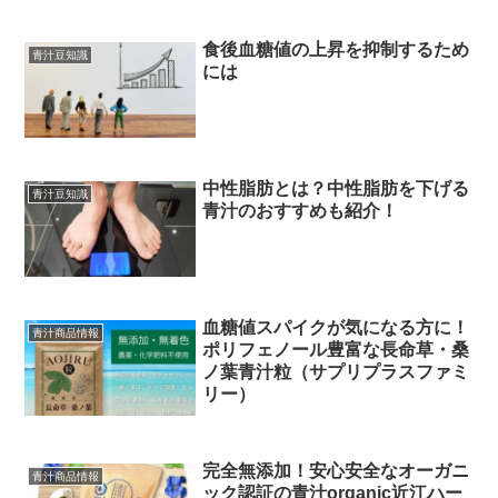
食後血糖値の上昇を抑制するため
青汁豆知識
には
中性脂肪とは？中性脂肪を下げる
青汁豆知識
青汁のおすすめも紹介！
血糖値スパイクが気になる方に！
青汁商品情報
ポリフェノール豊富な長命草・桑
ノ葉青汁粒（サプリプラスファミ
リー）
完全無添加！安心安全なオーガニ
青汁商品情報
ック認証の青汁organic近江ハー