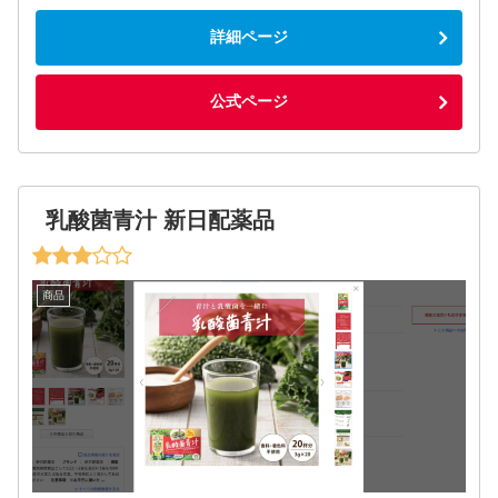
詳細ページ
公式ページ
乳酸菌青汁 新日配薬品
商品