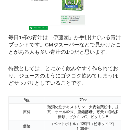
毎日1杯の青汁は「伊藤園」が手掛けている青汁
ブランドです。CMやスーパーなどで見かけたこ
とがある人も多い青汁の1つだと思います。
特徴としては、とにかく飲みやすく作られてお
り、ジュースのようにゴクゴク飲めてしまうほ
どサッパリとしていることです。
8位
70pt
難消化性デキストリン、大麦若葉粉末、抹
原料
茶、ケール粉末、亜鉛酵母、寒天 / 増粘多
糖類、ビタミンC、ビタミンE
（ペットボトル）139円（粉末タイプ）
価格
1,064円