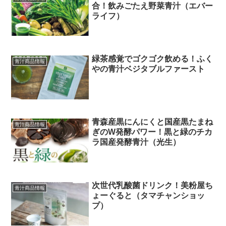
合！飲みごたえ野菜青汁（エバー
ライフ）
緑茶感覚でゴクゴク飲める！ふく
青汁商品情報
やの青汁ベジタブルファースト
青森産黒にんにくと国産黒たまね
青汁商品情報
ぎのW発酵パワー！黒と緑のチカ
ラ国産発酵青汁（光生）
次世代乳酸菌ドリンク！美粉屋ち
青汁商品情報
ょーぐると（タマチャンショッ
プ）