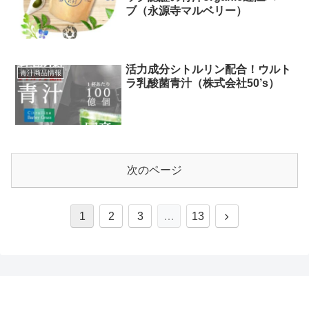
ブ（永源寺マルベリー）
活力成分シトルリン配合！ウルト
青汁商品情報
ラ乳酸菌青汁（株式会社50’s）
次のページ
1
2
3
…
13