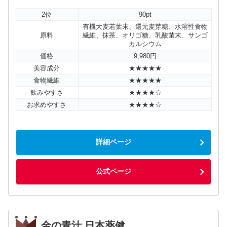
2位
90pt
有機大麦若葉末、還元麦芽糖、水溶性食物
原料
繊維、抹茶、オリゴ糖、乳酸菌末、サンゴ
カルシウム
価格
9,980円
美容成分
★★★★★
食物繊維
★★★★★
飲みやすさ
★★★★☆
お求めやすさ
★★★★☆
詳細ページ
公式ページ
金の青汁 日本薬健