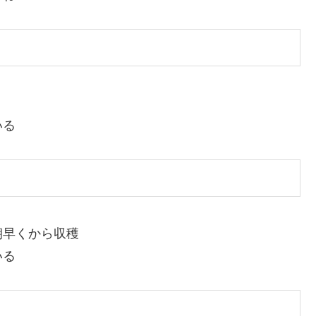
いる
朝早くから収穫
いる