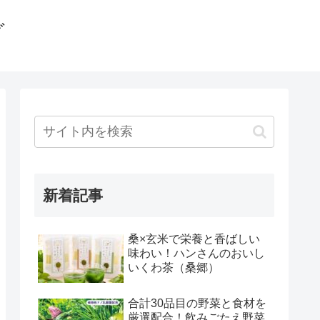
グ
新着記事
桑×玄米で栄養と香ばしい
味わい！ハンさんのおいし
いくわ茶（桑郷）
合計30品目の野菜と食材を
厳選配合！飲みごたえ野菜