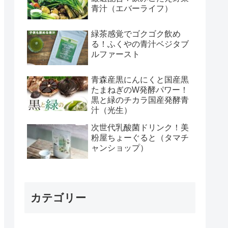
青汁（エバーライフ）
緑茶感覚でゴクゴク飲め
る！ふくやの青汁ベジタブ
ルファースト
青森産黒にんにくと国産黒
たまねぎのW発酵パワー！
黒と緑のチカラ国産発酵青
汁（光生）
次世代乳酸菌ドリンク！美
粉屋ちょーぐると（タマチ
ャンショップ）
カテゴリー