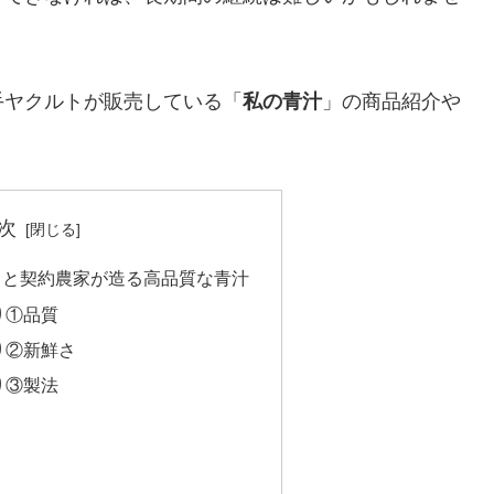
手ヤクルトが販売している「
私の青汁
」の商品紹介や
。
次
トと契約農家が造る高品質な青汁
り①品質
り②新鮮さ
り③製法