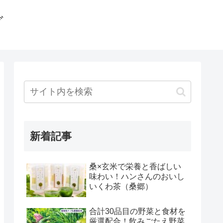
グ
新着記事
桑×玄米で栄養と香ばしい
味わい！ハンさんのおいし
いくわ茶（桑郷）
合計30品目の野菜と食材を
厳選配合！飲みごたえ野菜