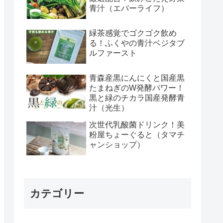
青汁（エバーライフ）
緑茶感覚でゴクゴク飲め
る！ふくやの青汁ベジタブ
ルファースト
青森産黒にんにくと国産黒
たまねぎのW発酵パワー！
黒と緑のチカラ国産発酵青
汁（光生）
次世代乳酸菌ドリンク！美
粉屋ちょーぐると（タマチ
ャンショップ）
カテゴリー