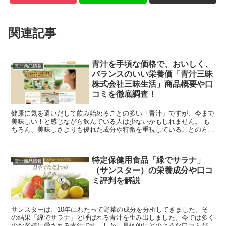
関連記事
青汁を手頃な価格で、おいしく、
青汁商品情報
バランスのいい栄養価「青汁三昧
株式会社三昧生活」商品概要や口
コミを徹底調査！
健康に気を遣いだして飲み始めることの多い「青汁」ですが、今まで
美味しい！と感じながら飲んでいる人は少ないかもしれません。 も
ちろん、美味しさよりも優れた成分や特徴を重視していることの方が
多い一方で、毎日のように継続して飲める「飲みや...
特定保健用食品「緑でサラナ」
青汁商品情報
（サンスター）の栄養成分や口コ
ミ評判を解説
サンスターは、10年にわたって野菜の成分を分析してきました。そ
の結果「緑でサラナ」と呼ばれる青汁を生み出しました。今では多く
のお客様に愛される青汁です。しかし具体的にどのような口コミがあ