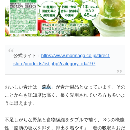
公式サイト：
https://www.morinaga.co.jp/direct-
store/products/list.php?category_id=197
おいしい青汁は「
森永
」が青汁製品となっています。その
ことからも認知度は高く、長く愛用されている方も多いよ
うに思えます。
不足しがちな野菜と食物繊維をダブルで補う、 3つの機能
性「脂肪の吸収を抑え、排出を増やす」「糖の吸収をおだ