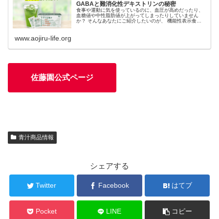
GABAと難消化性デキストリンの秘密
食事や運動に気を使っているのに、血圧が高めだったり、
血糖値や中性脂肪値が上がってしまったりしていません
か？ そんなあなたにご紹介したいのが、 機能性表示食品
の佐藤園「クワトロ青汁」です。食後のお茶をこのクワト
ロ青汁に置き換えるだけで、...
www.aojiru-life.org
佐藤園公式ページ
青汁商品情報
シェアする
Twitter
Facebook
はてブ
Pocket
LINE
コピー