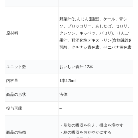
野菜汁(にんじん(国産)、ケール、青シ
ソ、ブロッコリー、あしたば、セロリ、
原材料
クレソン、キャベツ、パセリ)、りんご
果汁、難消化性デキストリン(食物繊維)/
乳酸、クチナシ青色素、ベニバナ黄色素
ユニット数
おいしい青汁 12本
内容量
1本125ml
商品の形状
液体
投与形態
–
・脂肪の吸収を抑え、排出を増やす
商品の特徴
・糖の吸収をおだやかにする