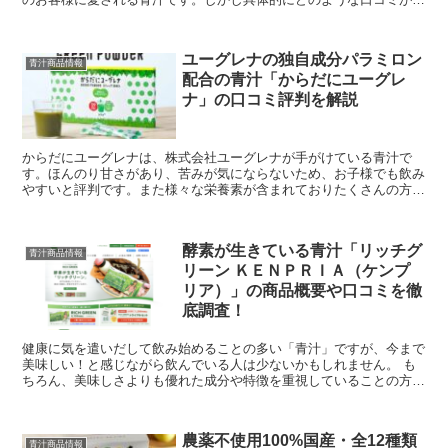
るのか気になりますよね。 そこで今回は、サンスタ...
ユーグレナの独自成分パラミロン
青汁商品情報
配合の青汁「からだにユーグレ
ナ」の口コミ評判を解説
からだにユーグレナは、株式会社ユーグレナが手がけている青汁で
す。ほんのり甘さがあり、苦みが気にならないため、お子様でも飲み
やすいと評判です。また様々な栄養素が含まれておりたくさんの方か
ら愛用されています。 でも購入前には一度口コミを確...
酵素が生きている青汁「リッチグ
青汁商品情報
リーン ＫＥＮＰＲＩＡ（ケンプ
リア）」の商品概要や口コミを徹
底調査！
健康に気を遣いだして飲み始めることの多い「青汁」ですが、今まで
美味しい！と感じながら飲んでいる人は少ないかもしれません。 も
ちろん、美味しさよりも優れた成分や特徴を重視していることの方が
多い一方で、毎日のように継続して飲める「飲みや...
農薬不使用100%国産・全12種類
青汁商品情報