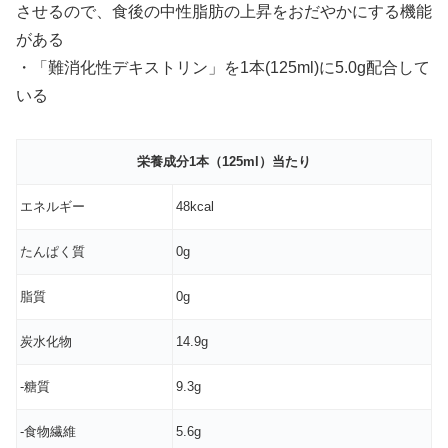
させるので、食後の中性脂肪の上昇をおだやかにする機能
がある
・「難消化性デキストリン」を1本(125ml)に5.0g配合して
いる
栄養成分1本（125ml）当たり
エネルギー
48kcal
たんぱく質
0g
脂質
0g
炭水化物
14.9g
-糖質
9.3g
-食物繊維
5.6g