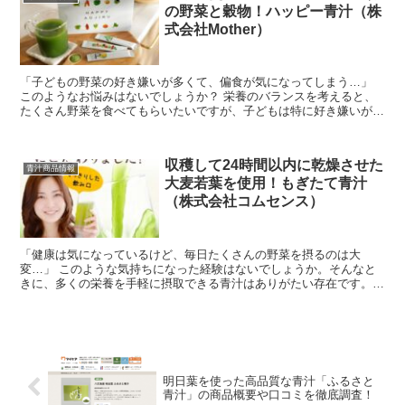
の野菜と穀物！ハッピー青汁（株
式会社Mother）
「子どもの野菜の好き嫌いが多くて、偏食が気になってしまう…」
このようなお悩みはないでしょうか？ 栄養のバランスを考えると、
たくさん野菜を食べてもらいたいですが、子どもは特に好き嫌いがは
っきりと出てしまいます。 そんなときは、...
収穫して24時間以内に乾燥させた
青汁商品情報
大麦若葉を使用！もぎたて青汁
（株式会社コムセンス）
「健康は気になっているけど、毎日たくさんの野菜を摂るのは大
変…」 このような気持ちになった経験はないでしょうか。そんなと
きに、多くの栄養を手軽に摂取できる青汁はありがたい存在です。
今回は、コムセンスが販売している「もぎたて青汁...
明日葉を使った高品質な青汁「ふるさと
青汁」の商品概要や口コミを徹底調査！