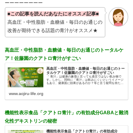
ーーーーーーーー
■この記事を読んだあなたにオススメ記事■
高血圧・中性脂肪・血糖値・毎日のお通じの
改善が期待できる話題の青汁がオススメ★
高血圧・中性脂肪・血糖値・毎日のお通じのトータルケ
ア！佐藤園のクアトロ青汁がすごい
高血圧・中性脂肪・血糖値・毎日のお通じのトー
タルケア！佐藤園のクアトロ青汁がすごい
「 青汁」は健康の象徴と言っても過言ではない飲み物で
す。しかし、同時に「青汁」は飲みにくいというイメージ
もあり、健康面に効果があるのか？等と言う疑問を持たれ
ている方もいるかもしれません。 「どの青汁を飲めばいい
の？」と迷っている方のた...
www.aojiru-life.org
機能性表示食品「クアトロ青汁」の有効成分GABAと難消
化性デキストリンの秘密
機能性表示食品「クアトロ青汁」の有効成分