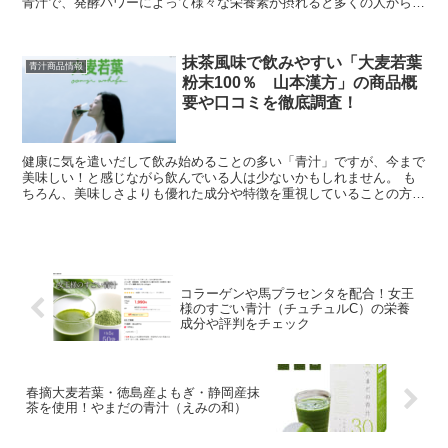
青汁で、発酵パワーによって様々な栄養素が摂れると多くの人から愛
用されています。 そこで今回は、株式会社光生の「...
抹茶風味で飲みやすい「大麦若葉
青汁商品情報
粉末100％ 山本漢方」の商品概
要や口コミを徹底調査！
健康に気を遣いだして飲み始めることの多い「青汁」ですが、今まで
美味しい！と感じながら飲んでいる人は少ないかもしれません。 も
ちろん、美味しさよりも優れた成分や特徴を重視していることの方が
多い一方で、毎日のように継続して飲める「飲みや...
コラーゲンや馬プラセンタを配合！女王
様のすごい青汁（チュチュルC）の栄養
成分や評判をチェック
春摘大麦若葉・徳島産よもぎ・静岡産抹
茶を使用！やまだの青汁（えみの和）