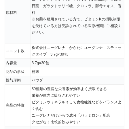
日葉、ガラクトオリゴ糖、クロレラ、酵母エキス、香
原材料
料
※お薬を服用されている方で、ビタミンKの摂取制限
を受けている方は受診されている医療機関にご相談く
ださい。
株式会社ユーグレナ からだにユーグレナ スティッ
ユニット数
クタイプ 3.7g×30包
内容量
3.7g×30包
商品の形状
粉末
投与形態
パウダー
59種類の豊富な栄養素が効率よく摂取できる
栄養が体内に吸収されやすい
ビタミンやミネラルそして食物繊維などをバランスよ
商品の特徴
く含む
ユーグレナだけがもつ成分「パラミロン」配合
クセがなく比較的飲みやすい