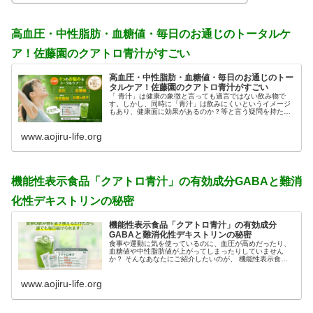
高血圧・中性脂肪・血糖値・毎日のお通じのトータルケ
ア！佐藤園のクアトロ青汁がすごい
高血圧・中性脂肪・血糖値・毎日のお通じのトー
タルケア！佐藤園のクアトロ青汁がすごい
「 青汁」は健康の象徴と言っても過言ではない飲み物で
す。しかし、同時に「青汁」は飲みにくいというイメージ
もあり、健康面に効果があるのか？等と言う疑問を持たれ
ている方もいるかもしれません。 「どの青汁を飲めばいい
の？」と迷っている方のた...
www.aojiru-life.org
機能性表示食品「クアトロ青汁」の有効成分GABAと難消
化性デキストリンの秘密
機能性表示食品「クアトロ青汁」の有効成分
GABAと難消化性デキストリンの秘密
食事や運動に気を使っているのに、血圧が高めだったり、
血糖値や中性脂肪値が上がってしまったりしていません
か？ そんなあなたにご紹介したいのが、 機能性表示食品
の佐藤園「クワトロ青汁」です。食後のお茶をこのクワト
ロ青汁に置き換えるだけで、...
www.aojiru-life.org