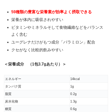
59種類の豊富な栄養素が効率よく摂取できる
栄養が体内に吸収されやすい
ビタミンやミネラルそして食物繊維などをバランス
よく含む
ユーグレナだけがもつ成分「パラミロン」配合
クセがなく比較的飲みやすい
＜栄養成分 （1包3.7gあたり）＞
エネルギー
14kcal
タンパク質
1g
脂質
0.2g
炭水化物
1.3g
糖質
0.6g