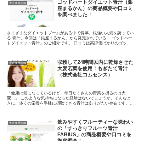
ゴッドハートダイエット青汁（銀
青汁商品情報
座まるかん）の商品概要や口コミ
を調べました！
さまざまなダイエットブームがある中で長年、根強い人気を誇ってい
る 青汁。今回は「銀座まるかん」から発売されている「 ゴッドハー
トダイエット青汁」のご紹介です。 口コミは高評価ばかりのゴッド
ハートダイエット青汁。その人気の秘密を調べてみ...
収穫して24時間以内に乾燥させた
青汁商品情報
大麦若葉を使用！もぎたて青汁
（株式会社コムセンス）
「健康は気になっているけど、毎日たくさんの野菜を摂るのは大
変…」 このような気持ちになった経験はないでしょうか。そんなと
きに、多くの栄養を手軽に摂取できる青汁はありがたい存在です。
今回は、コムセンスが販売している「もぎたて青汁...
飲みやすくフルーティーな味わい
青汁商品情報
の「すっきりフルーツ青汁
FABIUS」の商品概要や口コミを
徹底調査！