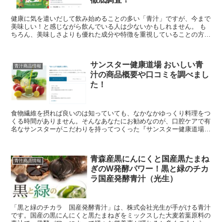
健康に気を遣いだして飲み始めることの多い「青汁」ですが、今まで
美味しい！と感じながら飲んでいる人は少ないかもしれません。 も
ちろん、美味しさよりも優れた成分や特徴を重視していることの方が
多い一方で、毎日のように継続して飲める「飲みや...
サンスター健康道場 おいしい青
青汁商品情報
汁の商品概要や口コミを調べまし
た！
食物繊維を摂れば良いのは知っていても、なかなかゆっくり料理をつ
くる時間がありません。そんなあなたにお勧めなのが、口腔ケアで有
名なサンスターがこだわりを持ってつくった『サンスター健康道場
おいしい青汁』です。 今回は、『サンスター健康道...
青森産黒にんにくと国産黒たまね
青汁商品情報
ぎのW発酵パワー！黒と緑のチカ
ラ国産発酵青汁（光生）
「黒と緑のチカラ 国産発酵青汁」は、株式会社光生が手がける青汁
です。国産の黒にんにくと黒たまねぎをミックスした大麦若葉原料の